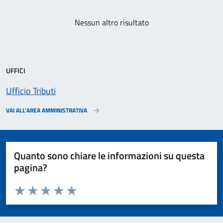
Nessun altro risultato
UFFICI
Ufficio Tributi
VAI ALL’AREA AMMINISTRATIVA
Quanto sono chiare le informazioni su questa
pagina?
Valuta da 1 a 5 stelle la pagina
Valuta 1 stelle su 5
Valuta 2 stelle su 5
Valuta 3 stelle su 5
Valuta 4 stelle su 5
Valuta 5 stelle su 5