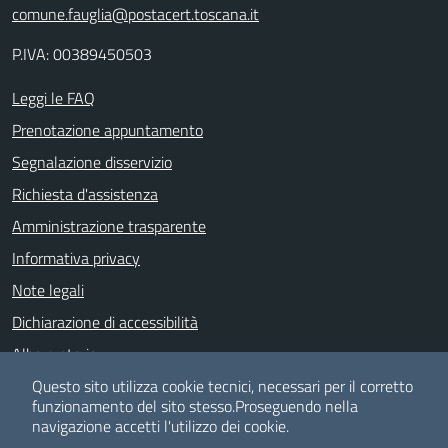
comune.fauglia@postacert.toscana.it
P.IVA: 00389450503
Leggi le FAQ
Prenotazione appuntamento
Segnalazione disservizio
Richiesta d'assistenza
Amministrazione trasparente
Informativa privacy
Note legali
Dichiarazione di accessibilità
Albo pretorio
Meccanismo di feedback
Questo sito utilizza cookie tecnici, necessari per il corretto
funzionamento del sito stesso.
Proseguendo nella
navigazione accetti l'utilizzo dei cookie.