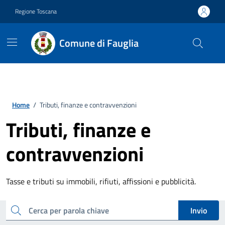
Vai ai contenuti
Vai al footer
Regione Toscana
Comune di Fauglia
Home
/
Tributi, finanze e contravvenzioni
Tributi, finanze e
contravvenzioni
Tasse e tributi su immobili, rifiuti, affissioni e pubblicità.
Esplora tutti i servizi
cerca
Invio